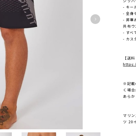
ジッパ
- キ
- 全
- 昇
共布ウ
- す
- カ
【送料
https
※記載
く場合
あらか
マリン
ツ 2