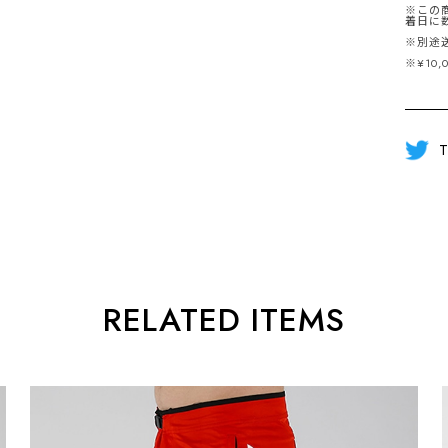
※この
着日に
※別途
※¥10
T
RELATED ITEMS