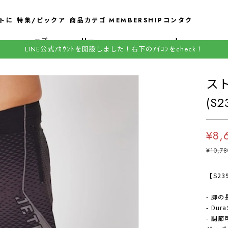
トに
特集/ピックア
商品カテゴ
MEMBERSHIP
コンタク
ップ
リー
ト
LINE公式ｱｶｳﾝﾄを開設しました！右下のｱｲｺﾝをcheck！
ス
(S
¥8,
¥10,78
【S2
- 脚
- Du
- 調