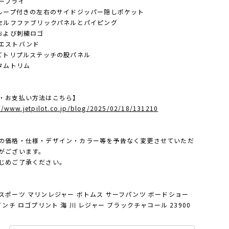
ーフライ
ーループ付きの左右のサイドジッパー隠しポケット
身セルフファブリックパネルとパイピング
華および刺繍ロゴ
エストバンド
べてトリプルステッチの股パネル
スタムトリム
・お支払い方法はこちら】
://www.jetpilot.co.jp/blog/2025/02/18/131210
の価格・仕様・デザイン・カラー等を予告なく変更させていただ
がございます。
じめご了承ください。
スポーツ マリンレジャー ボトムス サーフパンツ ボードショー
0インチ ロゴプリント 海 川 レジャー ブラックチャコール 23900