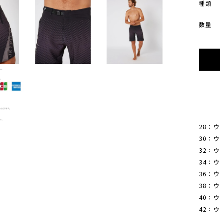
種類
数量
28：ウ
30：ウ
32：ウ
34：ウ
36：ウ
38：ウ
40：ウ
42：ウ