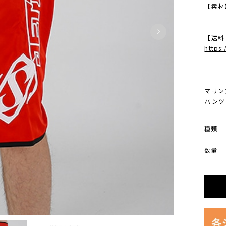
【素材
【送料
https
マリン
パンツ 
種類
数量