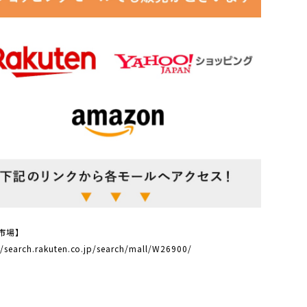
市場】
//search.rakuten.co.jp/search/mall/W26900/