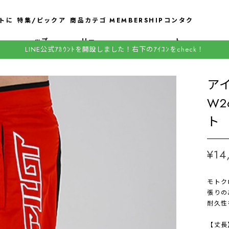
トに
特集/ピックア
商品カテゴ
MEMBERSHIP
コンタク
ップ
リー
ト
LINE公式ｱｶｳﾝﾄを開設しました！右下のｱｲｺﾝをcheck！
ア
W2
ト
¥14
モトク
張りの
耐久性
【丈長