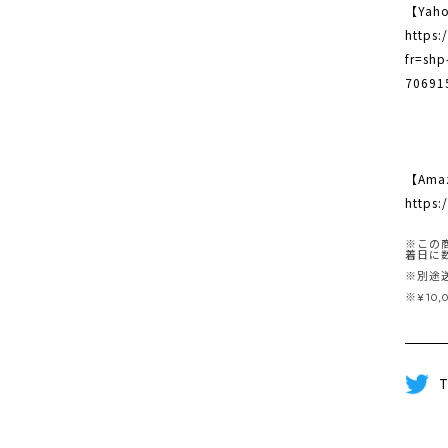
【Yah
https:
fr=sh
70691
【Ama
https
※この
着日に
※別途
※¥10
T