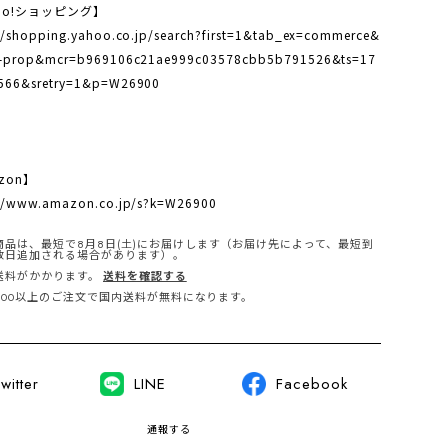
oo!ショッピング】
//shopping.yahoo.co.jp/search?first=1&tab_ex=commerce&
p-prop&mcr=b969106c21ae999c03578cbb5b791526&ts=17
566&sretry=1&p=W26900
zon】
://www.amazon.co.jp/s?k=W26900
商品は、最短で8月8日(土)にお届けします（お届け先によって、最短到
数日追加される場合があります）。
送料がかかります。
送料を確認する
,000以上のご注文で国内送料が無料になります。
witter
LINE
Facebook
通報する