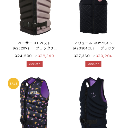
ペーサー X1 ベスト
アリュール ネオベスト
(JA23209) ー ブラックチャ
(JA23304CE) ー ブラック
コール
¥24,200
→
¥19,360
¥17,380
→
¥13,904
20%OFF
20%OFF