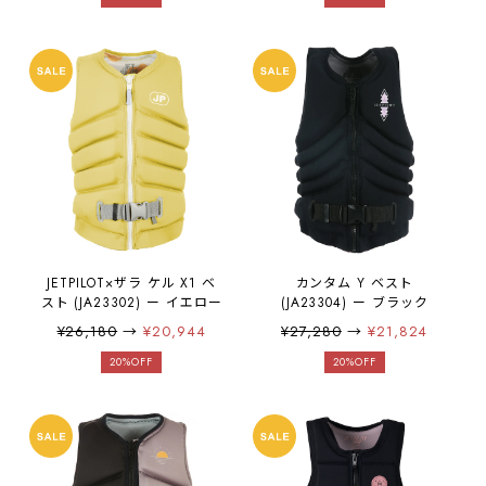
JETPILOT×ザラ ケル X1 ベ
カンタム Y ベスト
スト (JA23302) ー イエロー
(JA23304) ー ブラック
¥26,180
→
¥20,944
¥27,280
→
¥21,824
20%OFF
20%OFF