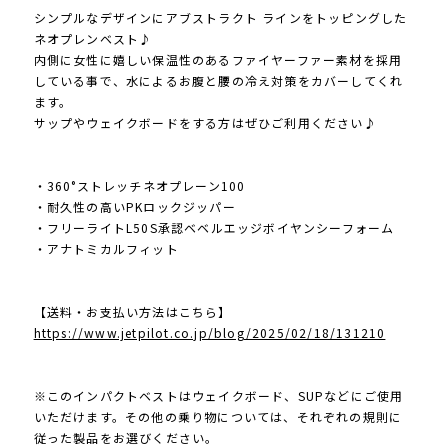
シンプルなデザインにアブストラクト ラインをトッピングした
ネオプレンベスト♪
内側に女性に嬉しい保温性のあるファイヤーファー素材を採用
している事で、水によるお腹と腰の冷え対策をカバーしてくれ
ます。
サップやウェイクボードをする方はぜひご利用ください♪
・360°ストレッチネオプレーン100
・耐久性の高いPKロックジッパー
・フリーライトL50S承認ベベルエッジボイヤンシーフォーム
・アナトミカルフィット
【送料・お支払い方法はこちら】
https://www.jetpilot.co.jp/blog/2025/02/18/131210
※このインパクトベストはウェイクボード、SUPなどにご使用
いただけます。その他の乗り物については、それぞれの規則に
従った製品をお選びください。