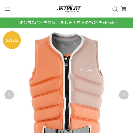
LINE公式ｱｶｳﾝﾄを開設しました！右下のｱｲｺﾝをcheck！