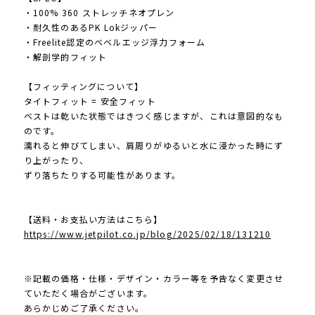
・100% 360 ストレッチネオプレン
・耐久性のあるPK Lokジッパー
・Freelite認定のベベルエッジ浮力フォーム
・解剖学的フィット
【フィッティングについて】
タイトフィット = 安全フィット
ベストは乾いた状態ではきつく感じますが、これは意図的なも
のです。
濡れると伸びてしまい、肩周りがゆるいと水に浸かった時にず
り上がったり、
ずり落ちたりする可能性があります。
【送料・お支払い方法はこちら】
https://www.jetpilot.co.jp/blog/2025/02/18/131210
※記載の価格・仕様・デザイン・カラー等を予告なく変更させ
ていただく場合がございます。
あらかじめご了承ください。