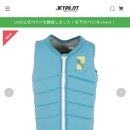
LINE公式ｱｶｳﾝﾄを開設しました！右下のｱｲｺﾝをcheck！