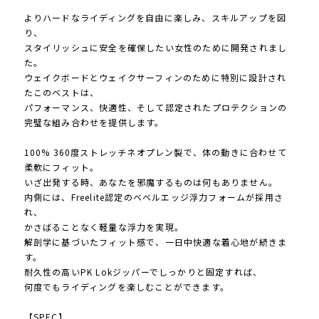
よりハードなライディングを自由に楽しみ、スキルアップを図
り、
スタイリッシュに安全を確保したい女性のために開発されまし
た。
ウェイクボードとウェイクサーフィンのために特別に設計され
たこのベストは、
パフォーマンス、快適性、そして認定されたプロテクションの
完璧な組み合わせを提供します。
100% 360度ストレッチネオプレン製で、体の動きに合わせて
柔軟にフィット。
いざ出発する時、あなたを邪魔するものは何もありません。
内側には、Freelite認定のベベルエッジ浮力フォームが採用さ
れ、
かさばることなく軽量な浮力を実現。
解剖学に基づいたフィット感で、一日中快適な着心地が続きま
す。
耐久性の高いPK Lokジッパーでしっかりと固定すれば、
何度でもライディングを楽しむことができます。
【SPEC】