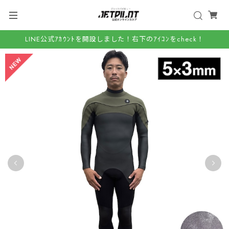
LINE公式ｱｶｳﾝﾄを開設しました！右下のｱｲｺﾝをcheck！