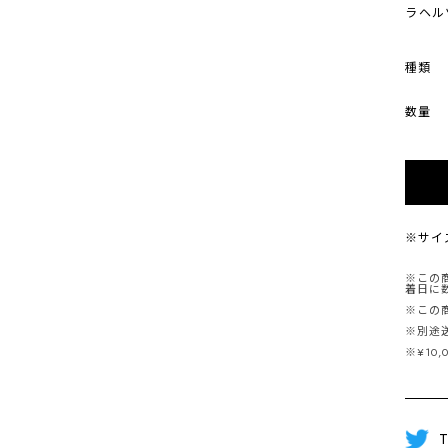
ラヘルツ
種類
数量
※サイ
※この
着日に
※この
※別途
※¥10
T