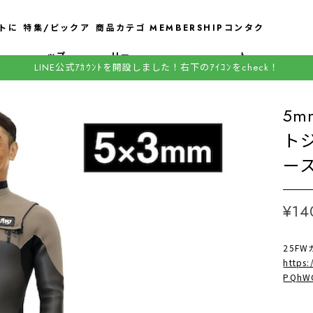
トに
特集/ピックア
商品カテゴ
MEMBERSHIP
コンタク
ップ
リー
ト
LINE公式ｱｶｳﾝﾄを開設しました！右下のｱｲｺﾝをcheck！
5m
トジ
ース 
¥14
25F
https
PQhWC