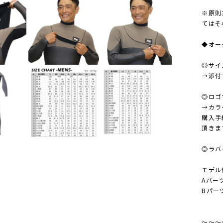
※原則
てはそ
◆オー
◎サイ
→添付
◎ロゴ
→カラ
購入手
頂きま
◎ラバ
モデル
Aパー
Bパー
～～～