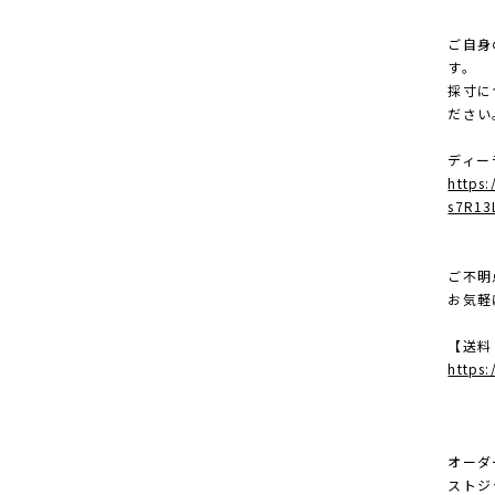
ご自身
す。
採寸に
ださい
ディー
https
s7R13
ご不明
お気軽
【送料
https
オーダ
ストジ