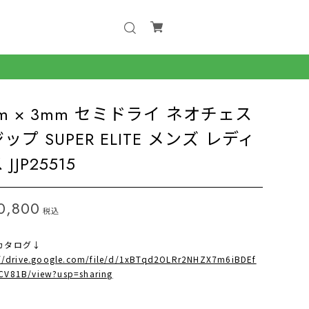
m × 3mm セミドライ ネオチェス
ップ SUPER ELITE メンズ レディ
JJP25515
0,800
税込
Wカタログ↓
://drive.google.com/file/d/1xBTqd2OLRr2NHZX7m6iBDEf
V81B/view?usp=sharing