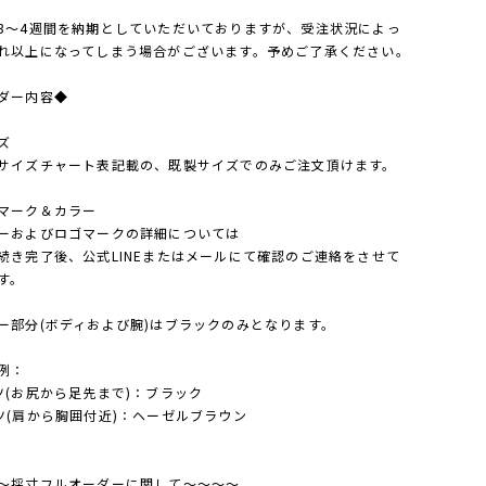
3～4週間を納期としていただいておりますが、受注状況によっ
れ以上になってしまう場合がございます。予めご了承ください。
ダー内容◆
ズ
サイズチャート表記載の、既製サイズでのみご注文頂けます。
マーク＆カラー
ーおよびロゴマークの詳細については
続き完了後、公式LINEまたはメールにて確認のご連絡をさせて
す。
ー部分(ボディおよび腕)はブラックのみとなります。
例：
ツ(お尻から足先まで)：ブラック
ツ(肩から胸囲付近)：ヘーゼルブラウン
～採寸フルオーダーに関して～～～～