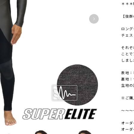
＊＊＊
【抜群
ロング
チェス
それぞ
ことで
しまし
表地：
裏地：
生地の
※ご購
～～～
オーダ
オーダ