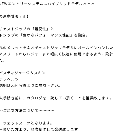
NEWエントリーシステムはハイブリッドモデル＊＊＊
の運動性モデル】
チェストジップの「着脱性」と
トジップの「豊かなパフォーマンス性能」を融合。
れのメリットをネオチェストジップモデルにオールインワンした
アスリートからレジャーまで幅広く快適に使用できるように設計
た。
ビスティジャージ＆スキン
テラヘルツ
説明は添付写真よりご参照下さい。
入手続き前に、カタログを一読してい頂くことを推奨致します。
～ご注文方法について～～～～
ーウェットスーツとなります。
ー頂いた方より、順次制作して発送致します。