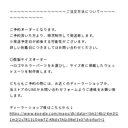
～～～～～～～～～～～～～～～ご注文方法について～～～～
～～～～～～～～～
ご予約オーダーとなります。
ご予約頂いた方より、順次制作して発送致します。
※発送予定日が前後する可能性がございます。
詳しい到着日につきましてはお問い合わせください。
〇既製サイズオーダー
→ロゴやカラーパーツをお選びし、サイズ表に掲載したウェッ
トスーツを制作致します。
どちらもご予約の際には、お近くのディーラーショップか、
当ストアのLINEかお問い合わせフォームよりご連絡をお願い致
します。
ディーラーショップ様はこちらから↓
https://www.google.com/maps/@/data=!3m1!4b1!4m3!1
1m2!2s7R13LQqwTZ-KNdxTAGi0Ng!3e3?shorturl=1