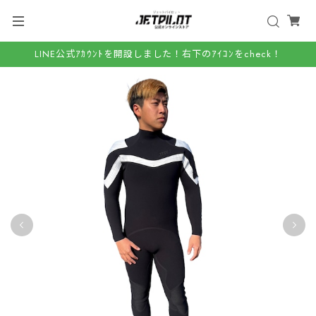
LINE公式ｱｶｳﾝﾄを開設しました！右下のｱｲｺﾝをcheck！