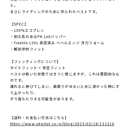
ト。
まさにライディングのために作られたベストです。
【SPEC】
・100%エコプレン
・耐久性のあるPK Lokジッパー
・Freelite L50s 承認済み ベベルエッジ 浮力フォーム
・解剖学的フィット
【フィッティングについて】
タイトフィット = 安全フィット
ベストは乾いた状態ではきつく感じますが、これは意図的なも
のです。
濡れると伸びてしまい、肩周りがゆるいと水に浸かった時にず
り上がったり、
ずり落ちたりする可能性があります。
【送料・お支払い方法はこちら】
https://www.jetpilot.co.jp/blog/2025/02/18/131210