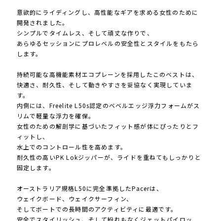
意欲的にライディングし、高性能なギアを求める女性のために
開発されました。
シンプルでタイムレス、そして頑丈な作りで、
あらゆるセッションにプロレベルの安全性とスタイルをもたら
します。
持続可能な高機能素材エコプレーンを採用したこのベストは、
快適さ、耐久性、そして動きやすさを妥協なく実現していま
す。
内側には、Freelite L50s認定のベベルエッジ浮力フォームがス
リムで軽量な浮力を確保。
女性のための解剖学に基づいたフィット感が体にぴったりとフ
ィットし、
水上でのコントロール性を高めます。
耐久性の高いPK Lokジッパーが、ライドを重ねてもしっかりと
固定します。
オーストラリア規格L50に完全準拠したPacerは、
ウェイクボード、ウェイクサーフィン、
そしてボートでの長時間のアクティビティに最適です。
安全でスタイリッシュ、そして紛れもなくジェットパイロッ