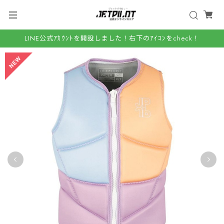
LINE公式ｱｶｳﾝﾄを開設しました！右下のｱｲｺﾝをcheck！