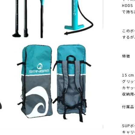
HDD
で持ち
このボ
するが
特徴
15 
グリッ
カヤッ
収納用
付属品
SUP
キャリ