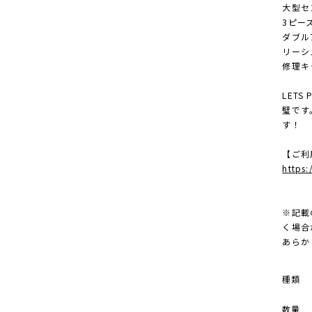
大型セ
3ピー
ダブル
リーシ
修理キ
LETS
璧です
す！
【ご利
https
※記載
く場合
あらか
種類
数量