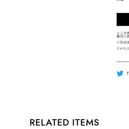
※この
着日に
※別途
※¥10
T
RELATED ITEMS