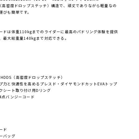
S（高密度ドロップステッチ）構造で、頑丈でありながら軽量なの
運びも簡単です。
ードは体重110kgまでのライダーに最高のパドリング体験を提供
、最大総重量140kgまで対応できる。
cm HDDS（高密度ドロップステッチ）
プ力と快適性を高めるプレスド・ダイヤモンドカットEVAトップ
クシート取り付け用Dリング
4点バンジーコード
ボード
ーバッグ