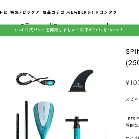
トに
特集/ピックア
商品カテゴ
MEMBERSHIP
コンタク
ップ
リー
ト
LINE公式ｱｶｳﾝﾄを開設しました！右下のｱｲｺﾝをcheck！
SP
(25
¥10
スピネラ 
LETS
想的な
サイズは