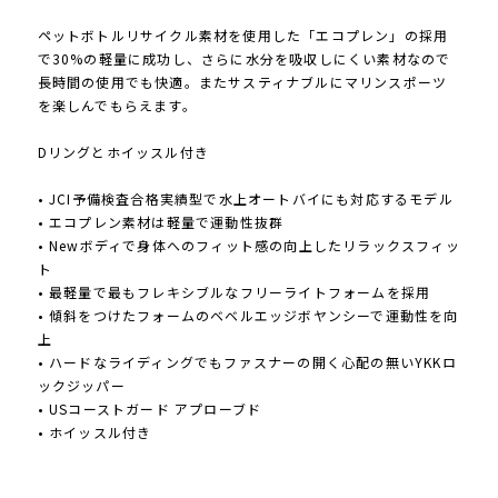
ペットボトルリサイクル素材を使用した「エコプレン」の採用
で30%の軽量に成功し、さらに水分を吸収しにくい素材なので
長時間の使用でも快適。またサスティナブルにマリンスポーツ
を楽しんでもらえます。
Dリングとホイッスル付き
• JCI予備検査合格実績型で水上オートバイにも対応するモデル
• エコプレン素材は軽量で運動性抜群
• Newボディで身体へのフィット感の向上したリラックスフィッ
ト
• 最軽量で最もフレキシブルなフリーライトフォームを採用
• 傾斜をつけたフォームのベベルエッジボヤンシーで運動性を向
上
• ハードなライディングでもファスナーの開く心配の無いYKKロ
ックジッパー
• USコーストガード アプローブド
• ホイッスル付き