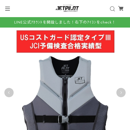
LINE公式ｱｶｳﾝﾄを開設しました！右下のｱｲｺﾝをcheck！