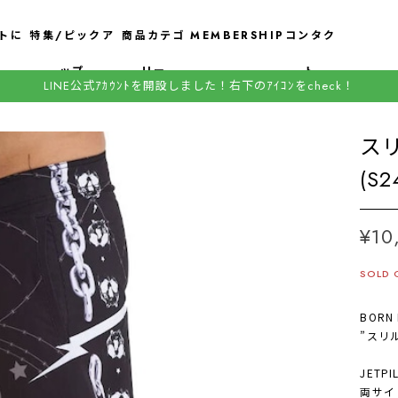
トに
特集/ピックア
商品カテゴ
MEMBERSHIP
コンタク
ップ
リー
ト
LINE公式ｱｶｳﾝﾄを開設しました！右下のｱｲｺﾝをcheck！
ス
(S
¥10
SOLD 
BORN
”スリ
JET
両サイ