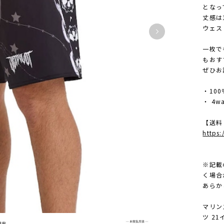
となっ
丈感は
ウェス
一枚で
もおす
ぜひお
・10
・ 4w
【送料
https
※記載
く場合
あらか
マリン
ツ 2