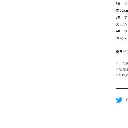
36：ウ
丈52c
38：ウ
丈52.
40：ウ
m 総丈
※サイ
※この
※別途
※¥10
T