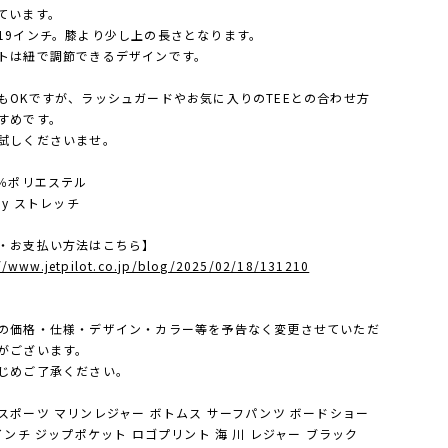
ています。
19インチ。膝より少し上の長さとなります。
トは紐で調節できるデザインです。
もOKですが、ラッシュガードやお気に入りのTEEとの合わせ方
すめです。
試しくださいませ。
0％ポリエステル
ay ストレッチ
・お支払い方法はこちら】
://www.jetpilot.co.jp/blog/2025/02/18/131210
の価格・仕様・デザイン・カラー等を予告なく変更させていただ
がございます。
じめご了承ください。
スポーツ マリンレジャー ボトムス サーフパンツ ボードショー
1インチ ジップポケット ロゴプリント 海 川 レジャー ブラック