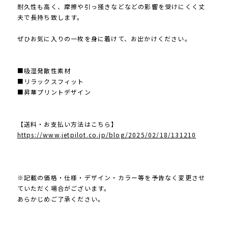
耐久性も高く、摩擦や引っ掻きなどなどの影響を受けにくく丈
夫で長持ち致します。
ぜひお気に入りの一枚を身に着けて、お出かけください。
■吸湿発散性素材
■リラックスフィット
■昇華プリントデザイン
【送料・お支払い方法はこちら】
https://www.jetpilot.co.jp/blog/2025/02/18/131210
※記載の価格・仕様・デザイン・カラー等を予告なく変更させ
ていただく場合がございます。
あらかじめご了承ください。