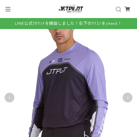
LINE公式ｱｶｳﾝﾄを開設しました！右下のｱｲｺﾝをcheck！