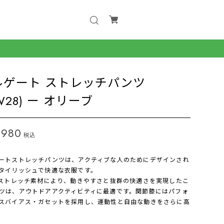
ルゲート ストレッチパンツ
PW28) ー オリーブ
,980
税込
ートストレッチパンツは、アクティブな人のためにデザインされ
タイリッシュで快適な衣服です。
％ストレッチ素材により、動きやすさと抜群の快適さを実現したこ
ツは、アウトドアアクティビティに最適です。関節膝にはパフォ
スバイアス・ガセットを採用し、運動性と自由な動きをさらに高
。