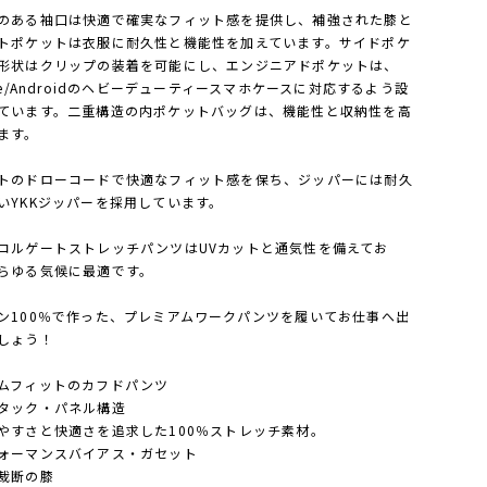
のある袖口は快適で確実なフィット感を提供し、補強された膝と
トポケットは衣服に耐久性と機能性を加えています。サイドポケ
形状はクリップの装着を可能にし、エンジニアドポケットは、
one/Androidのヘビーデューティースマホケースに対応するよう設
ています。二重構造の内ポケットバッグは、機能性と収納性を高
ます。
トのドローコードで快適なフィット感を保ち、ジッパーには耐久
いYKKジッパーを採用しています。
コルゲートストレッチパンツはUVカットと通気性を備えてお
らゆる気候に最適です。
ン100％で作った、プレミアムワークパンツを履いてお仕事へ出
しょう！
ムフィットのカフドパンツ
タック・パネル構造
やすさと快適さを追求した100％ストレッチ素材。
ォーマンスバイアス・ガセット
裁断の膝