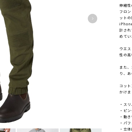
伸縮性
フロン
ットの
iPh
計され
めてい
ウエス
性の高
また、
り、あ
コット
かけま
・スリ
・ピン
・動き
・パフ
・立体