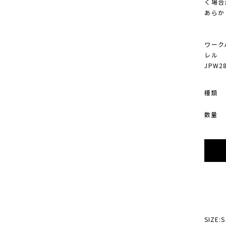
く場合
あらか
ワーク
レル 
JPW28
種類
数量
SIZE