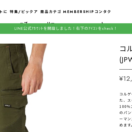
トに
特集/ピックア
商品カテゴ
MEMBERSHIP
コンタク
ップ
リー
ト
LINE公式ｱｶｳﾝﾄを開設しました！右下のｱｲｺﾝをcheck！
コ
(J
¥12
コルゲ
た、ス
100
のパン
ーマン
めます