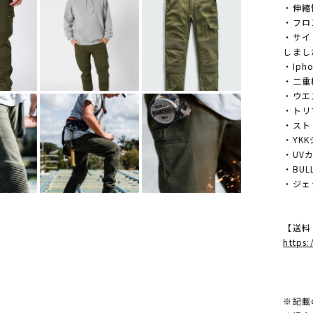
・伸縮
・フロ
・サイ
しまし
・Ip
・二重
・ウエ
・トリ
・スト
・YK
・UV
・BU
・ジェ
【送料
https
※記載