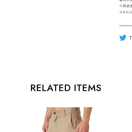
※別途
※¥10
T
RELATED ITEMS