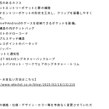
性のあるカフス
ントエントリーポケットと膝の補強
ドエントリーポケットの形状を工夫し、クリップを装着しやすく
た。
honeやAndroidのケースを収納できるポケットを装備。
構造の内ポケットバッグ
ストのドローコード
プルステッチ構造
レスポイントのバータック
Kジッパー
カットと通気性
LLET WEAVEシグネチャーバックループ
ットパイロット・ワークウェアのシグネチャー・トリム
・お支払い方法はこちら】
://www.jetpilot.co.jp/blog/2025/02/18/131210
の価格・仕様・デザイン・カラー等を予告なく変更させていただ