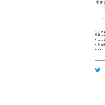
※この
着日に
※この
※別途
※¥10
T