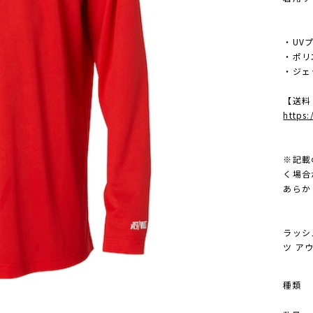
・UV
・ポリ
・ジェ
【送料
https
※記載
く場合
あらか
ラッシ
ツ アウ
種類