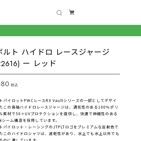
Xボルト ハイドロ レースジャージ
A22616) ー レッド
480
税込
トパイロットPWCレースRX Vaultシリーズの一部としてデザイ
たこの長袖ハイドロレースジャージは、通気性のある100％ポリ
ル素材で50＋UVプロテクションを提供し、快適で伸縮性のある
-Lokシーム構造を採用しています。
トパイロット・レーシングのJTPLTロゴをプレミアムな反射色で
たこのハイドロシャツは、速乾性があり、水上でも水上以外でも
るのに適しています。