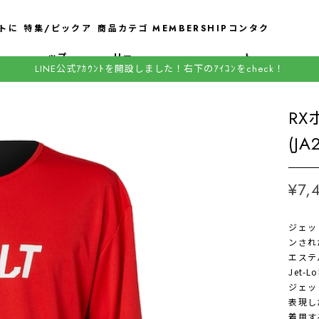
トに
特集/ピックア
商品カテゴ
MEMBERSHIP
コンタク
ップ
リー
ト
LINE公式ｱｶｳﾝﾄを開設しました！右下のｱｲｺﾝをcheck！
R
(J
¥7,
ジェッ
ンされ
エステ
Jet
ジェッ
表現し
着用す