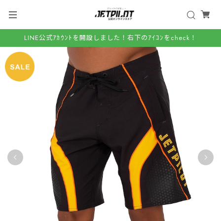
LINE公式ｱｶｳﾝﾄを開設しました！右下のｱｲｺﾝをcheck！