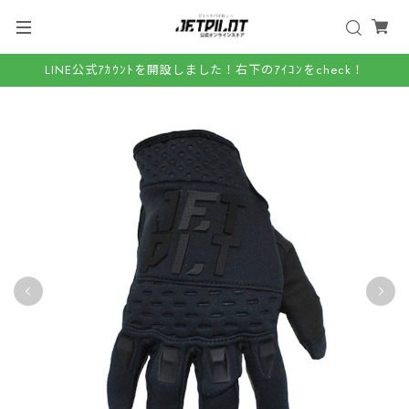
LINE公式ｱｶｳﾝﾄを開設しました！右下のｱｲｺﾝをcheck！