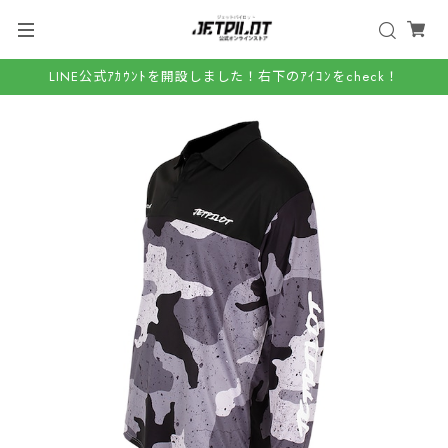
LINE公式ｱｶｳﾝﾄを開設しました！右下のｱｲｺﾝをcheck！