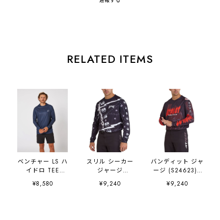
通報する
RELATED ITEMS
ベンチャー LS ハ
スリル シーカー
バンディット ジャ
イドロ TEE
ジャージ
ージ (S24623) -
(JA23183) - ネイ
(S24621) - ブラ
ブラック
¥8,580
¥9,240
¥9,240
ビー
ック