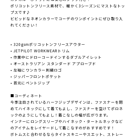
ポリコットンフリース素材で、暖かく3シーズンにマストなトッ
プスです♪
ビビッドなネオンカラーでコーデのワンポイントにぜひ取り入
れてください！
• 320gsmポリコットンフリースアウター
• JETPILOT WORKWEARトリム
• 作業中にドローコードインするダブルアイレット
• オーストラリアン スタンダード アプローブド
• 左袖にワンカラー刺繍ロゴ
• ジッパーフロントポケット
• 首元にペントジップ
■コーディネート
今季注目されているハーフジップデザインは、ファスナーを閉
めてハイネックにして着てもよし、ファスナーを空けてポロネ
ックのようにしてもよし！着こなしの幅が広がります。
インナーにロングスリーブやハイネック・タートルネックなど
のアイテムをレイヤードして着こなすのがおすすめです！
ボトムスと合わせるならタイトスキニーやスエット、ストレー