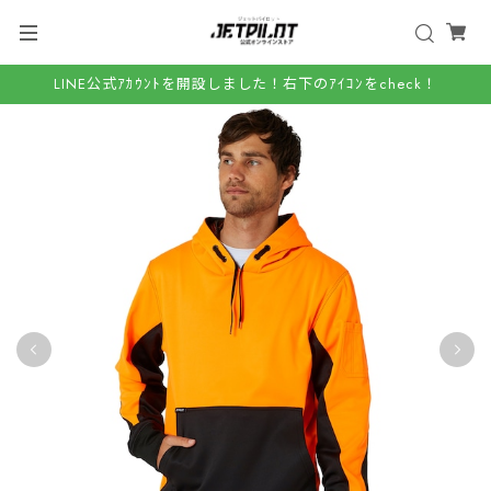
LINE公式ｱｶｳﾝﾄを開設しました！右下のｱｲｺﾝをcheck！