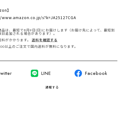
zon】
://www.amazon.co.jp/s?k=JA25127CGA
商品は、最短で8月9日(日)にお届けします（お届け先によって、最短到
数日追加される場合があります）。
送料がかかります。
送料を確認する
,000以上のご注文で国内送料が無料になります。
witter
LINE
Facebook
通報する