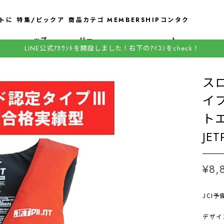
トに
特集/ピックア
商品カテゴ
MEMBERSHIP
コンタク
ップ
リー
ト
LINE公式ｱｶｳﾝﾄを開設しました！右下のｱｲｺﾝをcheck！
スロ
イ
トエ
JE
¥8,
JCI
デザイ