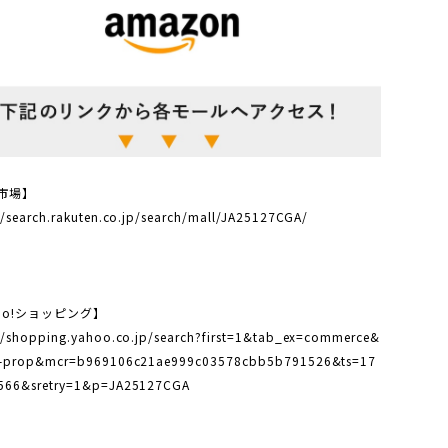
市場】
//search.rakuten.co.jp/search/mall/JA25127CGA/
oo!ショッピング】
//shopping.yahoo.co.jp/search?first=1&tab_ex=commerce&
p-prop&mcr=b969106c21ae999c03578cbb5b791526&ts=17
566&sretry=1&p=JA25127CGA