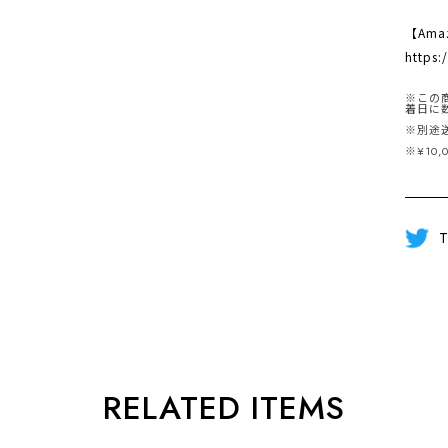
【Ama
https
※この
着日に
※別途
※¥10
T
RELATED ITEMS