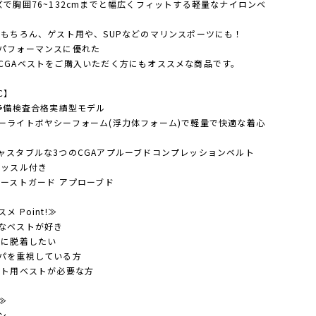
ズで胸囲76~132cmまでと幅広くフィットする軽量なナイロンベ
はもちろん、ゲスト用や、SUPなどのマリンスポーツにも！
パフォーマンスに優れた
CGAベストをご購入いただく方にもオススメな商品です。
C】
I予備検査合格実績型モデル
ーライトボヤシーフォーム(浮力体フォーム)で軽量で快適な着心
ャスタブルな3つのCGAアプルーブドコンプレッションベルト
イッスル付き
コーストガード アプローブド
メ Point!≫
なベストが好き
軽に脱着したい
パを重視している方
スト用ベストが必要な方
≫
ン