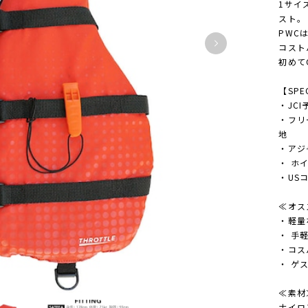
1サイ
スト。
PWC
コスト
初めて
【SPE
・JC
・フリ
地
・アジ
・ ホ
・US
≪オスス
・軽量
・ 手
・コス
・ ゲ
≪素材
ナイロ