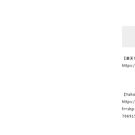
【楽天
https:
【Yah
https:
fr=sh
70691