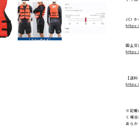
JCI 
https:
国土交
https
【送料
https
※記載
く場合
あらか