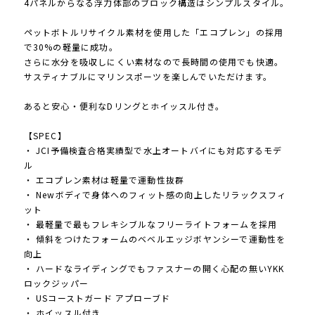
4パネルからなる浮力体部のブロック構造はシンプルスタイル。
ペットボトルリサイクル素材を使用した「エコプレン」の採用
で30%の軽量に成功。
さらに水分を吸収しにくい素材なので長時間の使用でも快適。
サスティナブルにマリンスポーツを楽しんでいただけます。
あると安心・便利なDリングとホイッスル付き。
【SPEC】
・ JCI予備検査合格実績型で水上オートバイにも対応するモデ
ル
・ エコプレン素材は軽量で運動性抜群
・ Newボディで身体へのフィット感の向上したリラックスフィ
ット
・ 最軽量で最もフレキシブルなフリーライトフォームを採用
・ 傾斜をつけたフォームのベベルエッジボヤンシーで運動性を
向上
・ ハードなライディングでもファスナーの開く心配の無いYKK
ロックジッパー
・ USコーストガード アプローブド
・ ホイッスル付き