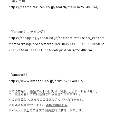
【楽天市場】
https://search.rakuten.co.jp/search/mall/JA25148CGA/
【Yahoo!ショッピング】
https://shopping.yahoo.co.jp/search?first=1&tab_ex=com
merce&fr=shp-prop&mcr=b969106c21ae999c03578cbb5b
791526&ts=1770691566&sretry=1&p=JA25148CGA
【Amazon】
https://www.amazon.co.jp/s?k=JA25148CGA
※この商品は、最短で8月10日(月)にお届けします（お届け先によっ
て、最短到着日に数日追加される場合があります）。
※この商品は10点までのご注文とさせていただきます。
※別途送料がかかります。
送料を確認する
※¥10,000以上のご注文で国内送料が無料になります。