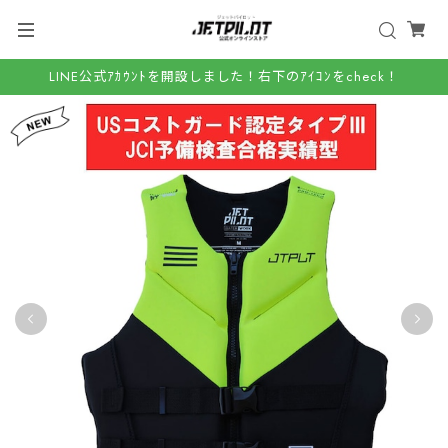
LINE公式ｱｶｳﾝﾄを開設しました！右下のｱｲｺﾝをcheck！