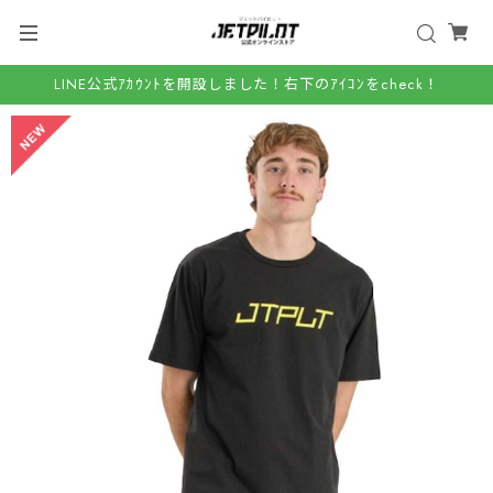
LINE公式ｱｶｳﾝﾄを開設しました！右下のｱｲｺﾝをcheck！