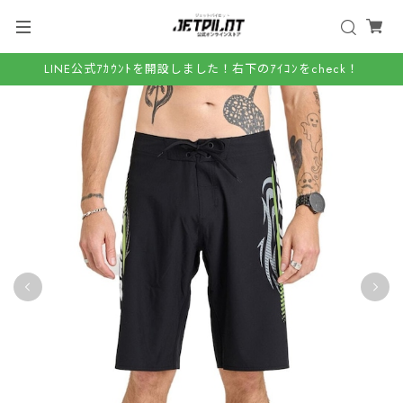
LINE公式ｱｶｳﾝﾄを開設しました！右下のｱｲｺﾝをcheck！