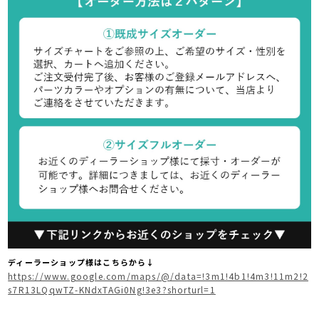
ディーラーショップ様はこちらから↓
https://www.google.com/maps/@/data=!3m1!4b1!4m3!11m2!2
s7R13LQqwTZ-KNdxTAGi0Ng!3e3?shorturl=1