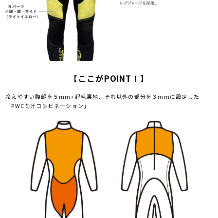
【ここがPOINT！】
冷えやすい腹部を５mm+起毛裏地、それ以外の部分を３mmに設定した
「PWC向けコンビネーション」