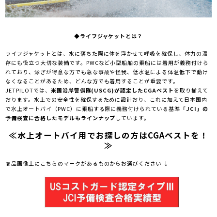
◆ライフジャケットとは？
ライフジャケットとは、水に落ちた際に体を浮かせて呼吸を確保し、体力の温
存にも役立つ大切な装備です。PWCなど小型船舶の乗船には着用が義務付けら
れており、泳ぎが得意な方でも急な事故や怪我、低水温による体温低下で動け
なくなることがあるため、どんな方でも着用することが重要です。
JETPILOTでは、
米国沿岸警備隊(USCG)が認定したCGAベスト
を取り揃えて
おります。水上での安全性を確保するために設計おり、これに加えて日本国内
で水上オートバイ（PWC）に乗船する際に義務付けられている基準
「JCI」の
予備検査に合格したモデルもラインナップ
しています。
≪水上オートバイ用でお探しの方はCGAベストを！
≫
商品画像上にこちらのマークがあるものからお選びください ↓