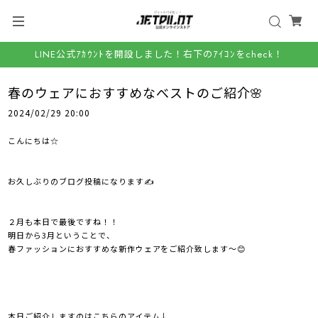
LINE公式ｱｶｳﾝﾄを開設しました！右下のｱｲｺﾝをcheck！
春のウェアにおすすめなべストのご紹介🌸
2024/02/29 20:00
こんにちは☆
お久しぶりのブログ投稿になります✍
２月も本日で最後ですね！！
明日から3月ということで、
春ファッションにおすすめな新作ウェアをご紹介致します～😊
本日ご紹介しますのはこちらのアイテム↓