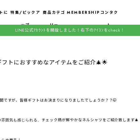
トに
特集/ピックア
商品カテゴ
MEMBERSHIP
コンタク
ップ
リー
ト
LINE公式ｱｶｳﾝﾄを開設しました！右下のｱｲｺﾝをcheck！
フトにおすすめなアイテムをご紹介🎄🌟
間ですが、皆様ギフトはお決まりになりましたでしょうか？？🤭
の
チェック柄が鮮やかなネルシャツをご紹介致します🎄
雰囲気も感じられる、
ちらの商品↓