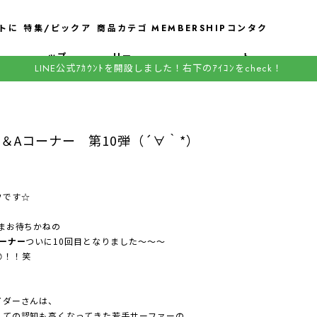
トに
特集/ピックア
商品カテゴ
MEMBERSHIP
コンタク
ップ
リー
ト
LINE公式ｱｶｳﾝﾄを開設しました！右下のｱｲｺﾝをcheck！
＆Aコーナー 第10弾（´∀｀*）
フです☆
まお待ちかねの
ーナー
ついに10回目となりました～～～
！！笑
イダーさんは、
しての認知も高くなってきた若手サーファーの