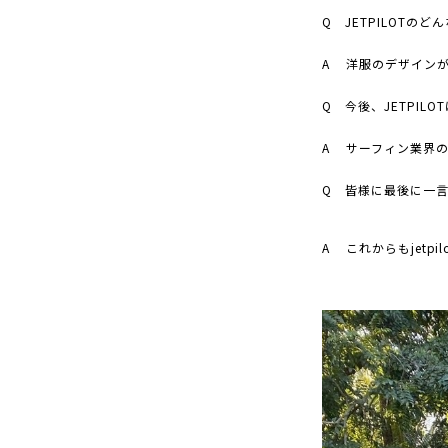
Q
JETPILOT
のどん
A
洋服のデザイン
Q
今後、
JETPILOT
A
サーフィン業界
Q
皆様に最後に一言
A
これからも
jetpil