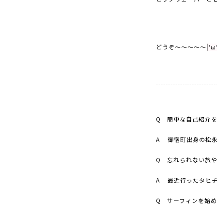
どうぞ～～～～～
|'ω
-------------------------
Q
簡単な自己紹介を
A
御宿町出身の松
Q
忘れられない旅や
A
最近行ったタヒ
Q
サーフィンを始め