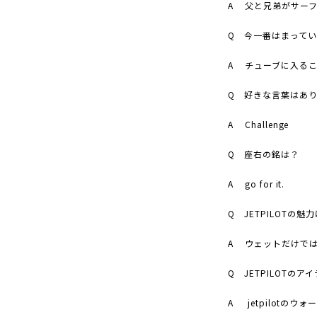
A
父と兄弟がサー
Q
今一番はまってい
A
チューブに入る
Q
好きな言葉はあり
A Challenge
Q
座右の銘は？
A go for it.
Q
JETPILOT
の魅力
A
ウェットだけで
Q
JETPILOT
のアイ
A jetpilot
のウォ