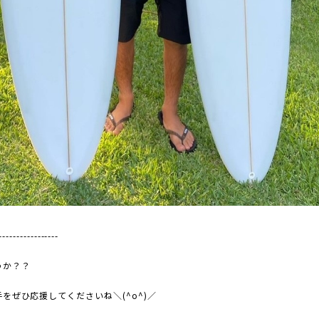
-----------------
うか？？
をぜひ応援してくださいね＼(^o^)／