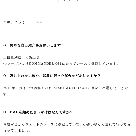
では、どうそ～～～↯↯
-----------------------------------------------------------------------
Q
簡単な自己紹介をお願いします！
上田真利奈 大阪出身
今シーズンより
KOMMANDER GP1
に乗ってレースに参戦しています。
Q
忘れられない旅や、印象に残った試合などありますか？
2019
年にタイで行われている
JETSKI WORLD CUP
に初めて出場したことで
す。
Q
PWC
を始めたきっかけはなんですか？
両親が昔からジェットのレースに参戦していて、小さい頃から連れて行っても
らっていました。