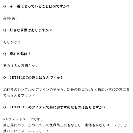
Q
今一番はまっていることは何ですか？
美白
(
笑
)
Q
好きな言葉はありますか？
ありがとう
Q
座右の銘は？
努力は人を裏切らない
Q
JETPILOT
の魅力はなんですか？
流行りのシンプルなデザインの物から、定番のロゴ
Tee
など幅広い世代の方に着
てもらえるブランド！
Q
JETPILOT
のアイテムで特におすすめなものはありますか？
RX
ウェットスーツです。
膝と脛にパッドがついていて怪我防止にもなるし、生地もかなりストレッチが
効いていてストレスフリー！