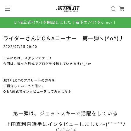
LINE公式ｱｶｳﾝﾄを開設しました！右下のｱｲｺﾝをcheck！
ライダーさんにQ＆Aコーナー 第一弾ヽ(^o^)丿
2022/07/15 20:00
こんにちは、スタッフです！！
今回は、違った形式でブログを投稿していきます(^_^)v
JETPILOTのアスリートの方々を
ご紹介していこうと思い、
Q＆A形式でインタビューをしてみました♪
第一弾は、ジェットスキーで活躍をしている
上田真利奈選手にインタビューしました～(*´꒳`*ﾉ
ﾉﾞﾊﾟﾁﾊﾟﾁ