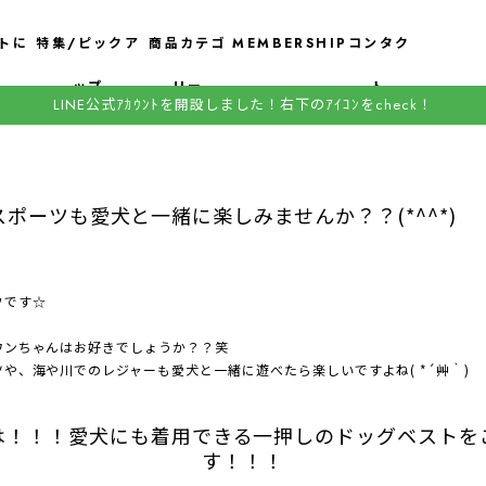
トに
特集/ピックア
商品カテゴ
MEMBERSHIP
コンタク
ップ
リー
ト
LINE公式ｱｶｳﾝﾄを開設しました！右下のｱｲｺﾝをcheck！
ポーツも愛犬と一緒に楽しみませんか？？(*^^*)
フです☆
ワンちゃんはお好きでしょうか？？笑
や、海や川でのレジャーも愛犬と一緒に遊べたら楽しいですよね( *´艸｀)
は！！！愛犬にも着用できる一押しのドッグベストを
す！！！