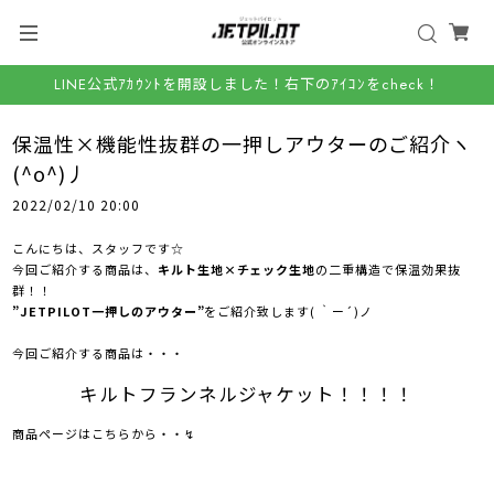
LINE公式ｱｶｳﾝﾄを開設しました！右下のｱｲｺﾝをcheck！
保温性×機能性抜群の一押しアウターのご紹介ヽ
(^o^)丿
2022/02/10 20:00
こんにちは、スタッフです☆
今回ご紹介する商品は、
キルト生地×チェック生地
の二重構造で保温効果抜
群！！
”JETPILOT一押しのアウター”
をご紹介致します( ｀ー´)ノ
今回ご紹介する商品は・・・
キルトフランネルジャケット！！！！
商品ページはこちらから・・↯