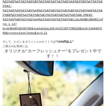
%E3%83%AF%E3%83%BC%E3%82%AF%E3%82%A6%E3%82%A7%E3%8
2%A2-
%E3%83%95%E3%83%A9%E3%83%B3%E3%83%8D%E3%83%AB%E3%8
2%B8%E3%83%A3%E3%82%B1%E3%83%83%E3%83%88-JPW49-
%E3%83%8D%E3%82%A4%E3%83%93%E3%83%BC/dp/B08WJ8B4R3/ref
=sr_1_12?
m=AIMH8Q6D5673M&marketplaceID=A1VC38T7YXB528&qid=16444076
94&s=merchant-items&sr=1-12
そして、ただいまオフィシャルサイトでは
”5000円以上”
ご購入のお客様には、
オリジナル”カーフレッシュナー”をプレゼント中で
す！！