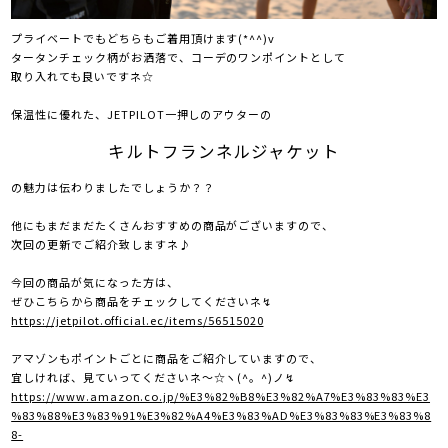
プライベートでもどちらもご着用頂けます(*^^)v
タータンチェック柄がお洒落で、コーデのワンポイントとして
取り入れても良いですネ☆
保温性に優れた、JETPILOT一押しのアウターの
キルトフランネルジャケット
の魅力は伝わりましたでしょうか？？
他にもまだまだたくさんおすすめの商品がございますので、
次回の更新でご紹介致しますネ♪
今回の商品が気になった方は、
ぜひこちらから商品をチェックしてくださいネ↯
https://jetpilot.official.ec/items/56515020
アマゾンもポイントごとに商品をご紹介していますので、
宜しければ、見ていってくださいネ～☆ヽ(^。^)ノ↯
https://www.amazon.co.jp/%E3%82%B8%E3%82%A7%E3%83%83%E3
%83%88%E3%83%91%E3%82%A4%E3%83%AD%E3%83%83%E3%83%8
8-